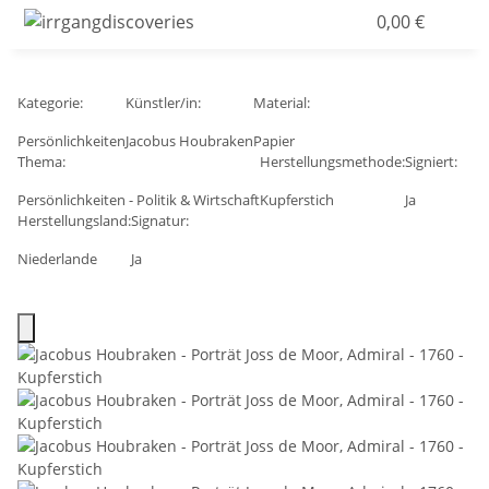
0,00 €
Kategorie:
Künstler/in:
Material:
Persönlichkeiten
Jacobus Houbraken
Papier
Thema:
Herstellungsmethode:
Signiert:
Persönlichkeiten - Politik & Wirtschaft
Kupferstich
Ja
Herstellungsland:
Signatur:
Niederlande
Ja