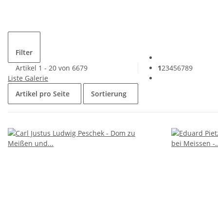
Filter
Artikel 1 - 20 von 6679
1
2
3
4
5
6
7
8
9
Liste
Galerie
Artikel pro Seite
Sortierung