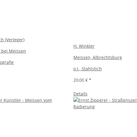
h (Verleger)
H. Winkler
 bei Meissen
Meissen, Albrechtsburg
hografie
o.J., Stahlstich
20,00 €
*
Details