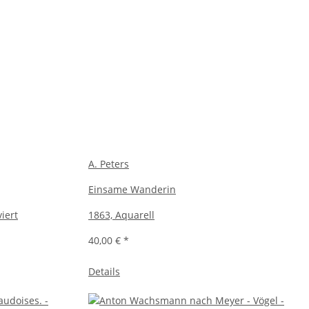
A. Peters
Einsame Wanderin
iert
1863, Aquarell
40,00 €
*
Details