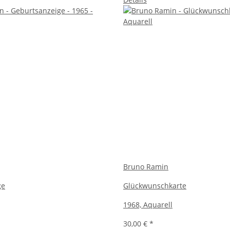
Bruno Ramin
ge
Glückwunschkarte
1968, Aquarell
30,00 €
*