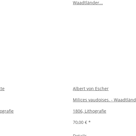
tte
Albert von Escher
Milices vaudoises. - Waadtländ
hografie
1806, Lithografie
70,00 €
*
Details