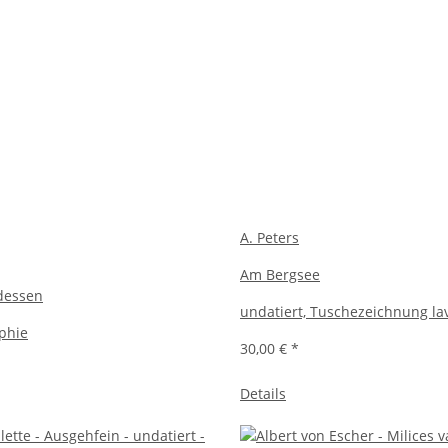
A. Peters
Am Bergsee
dessen
undatiert, Tuschezeichnung lav
aphie
30,00 €
*
Details