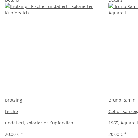
Brotzing
Bruno Ramin
Fische
Geburtsanzei
undatiert, kolorierter Kupferstich
1965, Aquarell
20,00 €
*
20,00 €
*