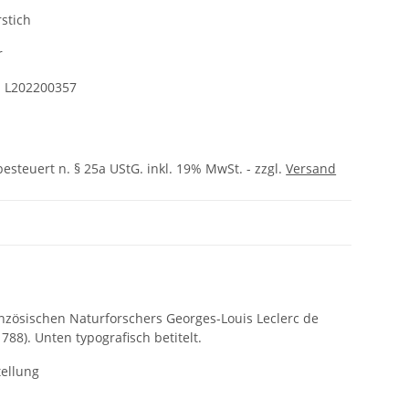
stich
r
:
L202200357
besteuert n. § 25a UStG. inkl. 19% MwSt. - zzgl.
Versand
anzösischen Naturforschers Georges-Louis Leclerc de
1788). Unten typografisch betitelt.
ellung