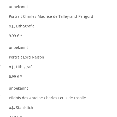
unbekannt
Portrait Charles-Maurice de Talleyrand-Périgord
o.J., Lithografie
9,99 €
*
unbekannt
Portrait Lord Nelson
o.J., Lithografie
6,99 €
*
unbekannt
Bildnis des Antoine Charles Louis de Lasalle
o.J., Stahlstich