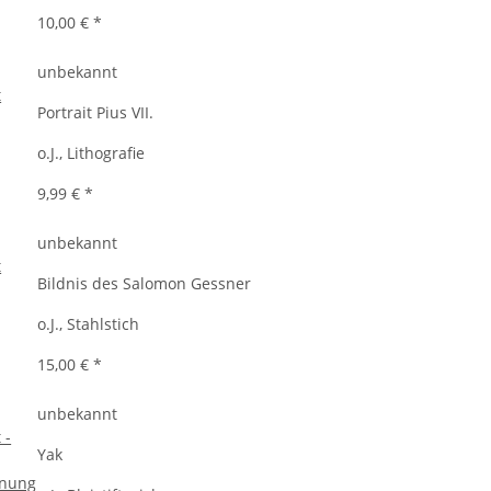
10,00 €
*
unbekannt
Portrait Pius VII.
o.J., Lithografie
9,99 €
*
unbekannt
Bildnis des Salomon Gessner
o.J., Stahlstich
15,00 €
*
unbekannt
Yak