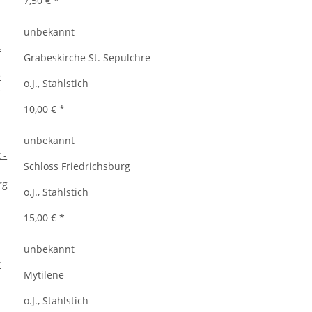
7,50 €
*
unbekannt
Grabeskirche St. Sepulchre
o.J., Stahlstich
10,00 €
*
unbekannt
Schloss Friedrichsburg
o.J., Stahlstich
15,00 €
*
unbekannt
Mytilene
o.J., Stahlstich