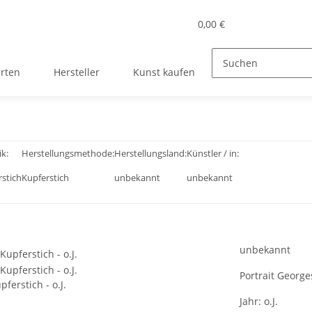
0,00 €
rten
Hersteller
Kunst kaufen
k:
Herstellungsmethode:
Herstellungsland:
Künstler / in:
rstich
Kupferstich
unbekannt
unbekannt
unbekannt
Portrait George
ferstich - o.J.
Jahr:
o.J.