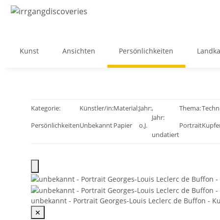
Kunst
Ansichten
Persönlichkeiten
Landka
Kategorie:
Künstler/in:
Material:
Jahr:
,
Thema:
Techni
Jahr:
Persönlichkeiten
Unbekannt
Papier
o.J.
Portrait
Kupfe
undatiert
unbekannt - Portrait Georges-Louis Leclerc de Buffon - Kup
✕