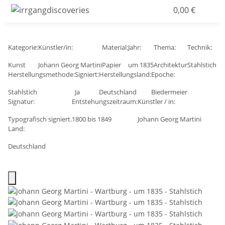
0,00 €
Kategorie:
Künstler/in:
Material:
Jahr:
Thema:
Technik:
Kunst
Johann Georg Martini
Papier
um 1835
Architektur
Stahlstich
Herstellungsmethode:
Signiert:
Herstellungsland:
Epoche:
Stahlstich
Ja
Deutschland
Biedermeier
Signatur:
Entstehungszeitraum:
Künstler / in:
Typografisch signiert.
1800 bis 1849
Johann Georg Martini
Land:
Deutschland