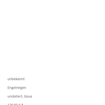
unbekannt
Engelreigen
undatiert, Goua
120,00 €
*