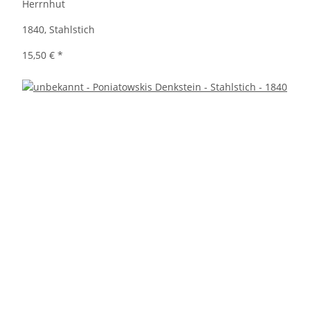
Herrnhut
1840, Stahlstich
15,50 €
*