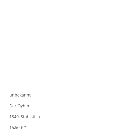
unbekannt
Der Oybin
1840, Stahlstich
15,50 €
*