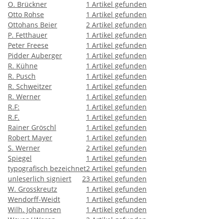
O. Brückner
1
Artikel gefunden
Otto Rohse
1
Artikel gefunden
Ottohans Beier
2
Artikel gefunden
P. Fetthauer
1
Artikel gefunden
Peter Freese
1
Artikel gefunden
Pidder Auberger
1
Artikel gefunden
R. Kühne
1
Artikel gefunden
R. Pusch
1
Artikel gefunden
R. Schweitzer
1
Artikel gefunden
R. Werner
1
Artikel gefunden
R.F:
1
Artikel gefunden
R.F.
1
Artikel gefunden
Rainer Gröschl
1
Artikel gefunden
Robert Mayer
1
Artikel gefunden
S. Werner
2
Artikel gefunden
Spiegel
1
Artikel gefunden
typografisch bezeichnet
2
Artikel gefunden
unleserlich signiert
23
Artikel gefunden
W. Grosskreutz
1
Artikel gefunden
Wendorff-Weidt
1
Artikel gefunden
Wilh. Johannsen
1
Artikel gefunden