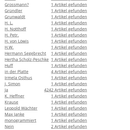
Grossmann?
1
Artikel gefunden
Gründler
1
Artikel gefunden
Grunwaldt
1
Artikel gefunden
H. L.
1
Artikel gefunden
H. Notthoff
1
Artikel gefunden
H. Petr.
1
Artikel gefunden
H. von Löwis
1
Artikel gefunden
H.W.
1
Artikel gefunden
Hermann Segebrecht
1
Artikel gefunden
Hertha Scholz-Peschke
1
Artikel gefunden
Huff
1
Artikel gefunden
in der Platte
4
Artikel gefunden
Irmela Osthus
1
Artikel gefunden
J. Simon
1
Artikel gefunden
Ja
4242
Artikel gefunden
K. Heffner
1
Artikel gefunden
Krause
1
Artikel gefunden
Leopold Wächter
1
Artikel gefunden
Max Janke
1
Artikel gefunden
monogrammiert
1
Artikel gefunden
Nein
2
Artikel gefunden