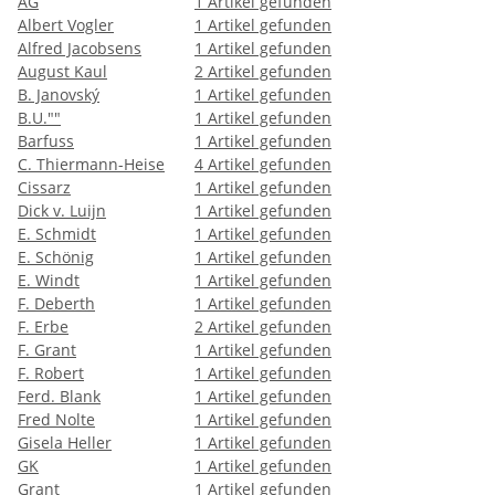
AG
1
Artikel gefunden
Albert Vogler
1
Artikel gefunden
Alfred Jacobsens
1
Artikel gefunden
August Kaul
2
Artikel gefunden
B. Janovský
1
Artikel gefunden
B.U.""
1
Artikel gefunden
Barfuss
1
Artikel gefunden
C. Thiermann-Heise
4
Artikel gefunden
Cissarz
1
Artikel gefunden
Dick v. Luijn
1
Artikel gefunden
E. Schmidt
1
Artikel gefunden
E. Schönig
1
Artikel gefunden
E. Windt
1
Artikel gefunden
F. Deberth
1
Artikel gefunden
F. Erbe
2
Artikel gefunden
F. Grant
1
Artikel gefunden
F. Robert
1
Artikel gefunden
Ferd. Blank
1
Artikel gefunden
Fred Nolte
1
Artikel gefunden
Gisela Heller
1
Artikel gefunden
GK
1
Artikel gefunden
Grant
1
Artikel gefunden