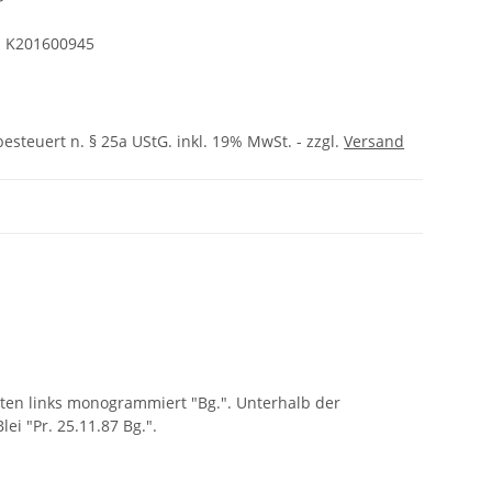
r
:
K201600945
besteuert n. § 25a UStG. inkl. 19% MwSt. - zzgl.
Versand
nten links monogrammiert "Bg.". Unterhalb der
lei "Pr. 25.11.87 Bg.".