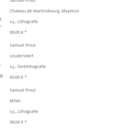
Samuel Prout
Chateau de Martinsbourg, Mayence
o.J., Lithografie
90,00 €
*
Samuel Prout
Leudersdorf
o.J., Farblithografie
60,00 €
*
Samuel Prout
Milan
o.J., Lithografie
90,00 €
*