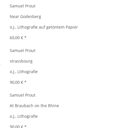
Samuel Prout
Near Godesberg
o.J., Lithografie auf getöntem Papier
60,00 €
*
Samuel Prout
strassbourg
o.J., Lithografie
90,00 €
*
Samuel Prout
At Braubach on the Rhine
o.J., Lithografie
90,00 €
*