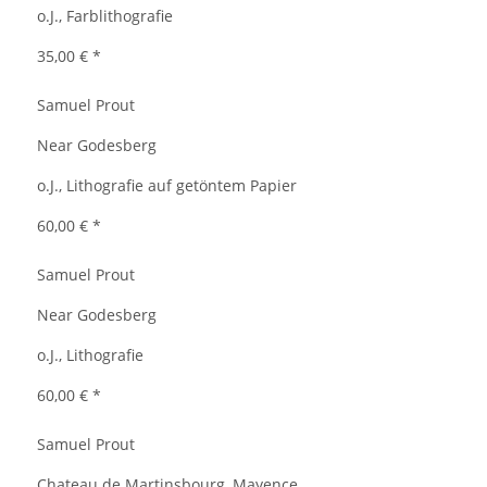
o.J., Farblithografie
35,00 €
*
Samuel Prout
Near Godesberg
o.J., Lithografie auf getöntem Papier
60,00 €
*
Samuel Prout
Near Godesberg
o.J., Lithografie
60,00 €
*
Samuel Prout
Chateau de Martinsbourg, Mayence