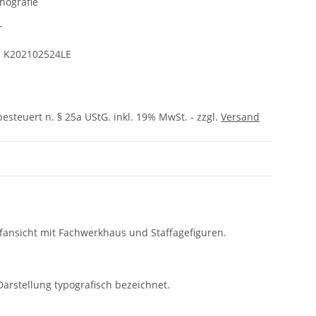
hografie
r
:
K202102524LE
besteuert n. § 25a UStG. inkl. 19% MwSt. - zzgl.
Versand
rfansicht mit Fachwerkhaus und Staffagefiguren.
arstellung typografisch bezeichnet.