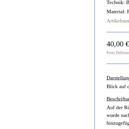
Technik:
Bl
Material:
P
Artikelnu
40,00 
Preis Differe
Darstellun
Blick auf
Beschriftu
Auf der Rü
wurde nac
hinzugef