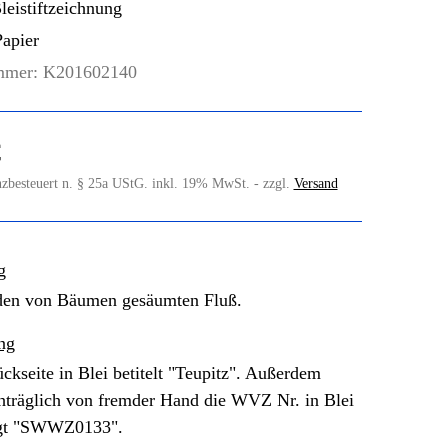
eistiftzeichnung
apier
mmer:
K201602140
€
nzbesteuert n. § 25a UStG. inkl. 19% MwSt. - zzgl.
Versand
g
 den von Bäumen gesäumten Fluß.
ng
ckseite in Blei betitelt "Teupitz". Außerdem
hträglich von fremder Hand die WVZ Nr. in Blei
ügt "SWWZ0133".