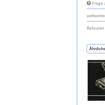
Frage 
weltweite
Retouren
Ähnlich