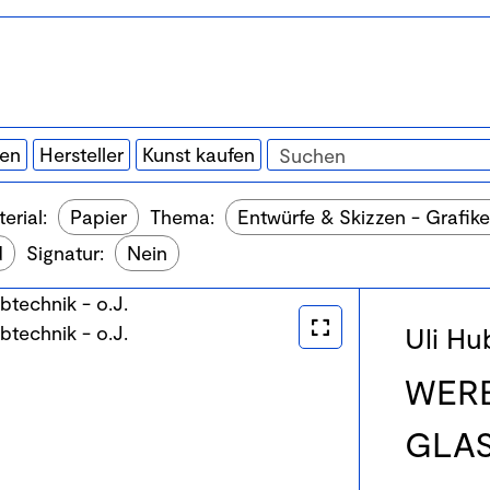
ten
Hersteller
Kunst kaufen
erial:
Papier
Thema:
Entwürfe & Skizzen - Grafik
d
Signatur:
Nein
Uli Hu
WER
GLA