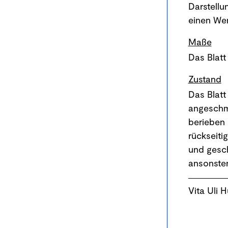
Darstellu
einen Wer
Maße
Das Blatt 
Zustand
Das Blatt
angeschm
berieben 
rückseiti
und gesch
ansonsten
Vita Uli 