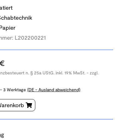
tiert
chabtechnik
Papier
mmer:
L202200221
 €
enzbesteuert n. § 25a UStG. inkl. 19% MwSt. - zzgl.
 - 3 Werktage
(DE - Ausland abweichend)
Warenkorb
ng