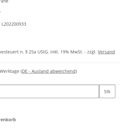
afie
r
:
L202200933
besteuert n. § 25a UStG. inkl. 19% MwSt. - zzgl.
Versand
3 Werktage
(DE - Ausland abweichend)
Stk
renkorb