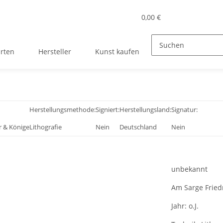
0,00 €
rten
Hersteller
Kunst kaufen
Herstellungsmethode:
Signiert:
Herstellungsland:
Signatur:
r & Könige
Lithografie
Nein
Deutschland
Nein
unbekannt
Am Sarge Friedr
Jahr:
o.J.