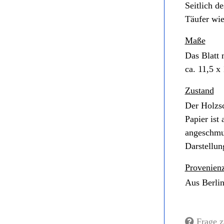
Seitlich d
Täufer wi
Maße
Das Blatt 
ca. 11,5 x
Zustand
Der Holzsc
Papier ist
angeschmu
Darstellun
Provenien
Aus Berlin
Frage z