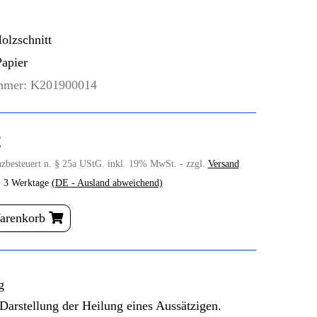
olzschnitt
apier
mmer:
K201900014
€
nzbesteuert n. § 25a UStG. inkl. 19% MwSt. - zzgl.
Versand
- 3 Werktage
(DE - Ausland abweichend)
Warenkorb
g
Darstellung der Heilung eines Aussätzigen.