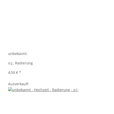
unbekannt
o.J., Radierung
4,50 €
*
Ausverkauft