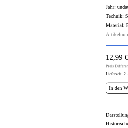
Jahr:
undat
Technik:
St
Material:
P
Artikelnu
12,99 
Preis Differe
Lieferzeit:
2 
In den 
Darstellun
Historisch