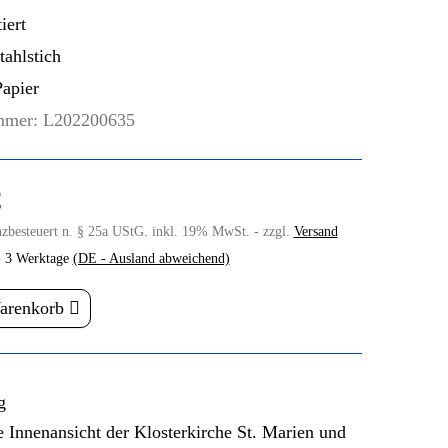
iert
ahlstich
apier
mmer:
L202200635
€
nzbesteuert n. § 25a UStG. inkl. 19% MwSt. - zzgl.
Versand
- 3 Werktage
(DE - Ausland abweichend)
Warenkorb
g
e Innenansicht der Klosterkirche St. Marien und