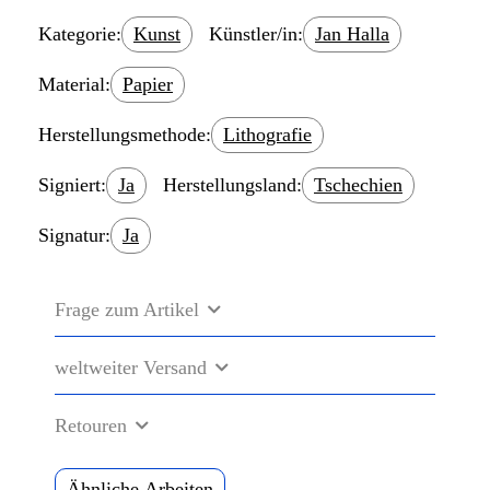
Kategorie:
Kunst
Künstler/in:
Jan Halla
Material:
Papier
Herstellungsmethode:
Lithografie
Signiert:
Ja
Herstellungsland:
Tschechien
Signatur:
Ja
Frage zum Artikel
weltweiter Versand
Retouren
Ähnliche Arbeiten