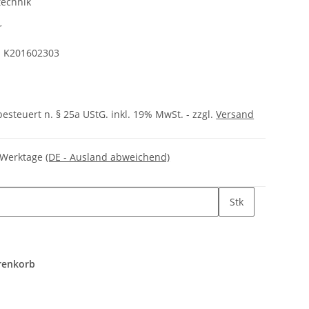
echnik
r
:
K201602303
besteuert n. § 25a UStG. inkl. 19% MwSt. - zzgl.
Versand
3 Werktage
(DE - Ausland abweichend)
Stk
renkorb