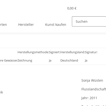
0,00 €
rten
Hersteller
Kunst kaufen
Herstellungsmethode:
Signiert:
Herstellungsland:
Signatur:
dere Gewässer
Zeichnung
Ja
Deutschland
Ja
Sonja Wüsten
Flusslandschaf
ik
Jahr:
2011