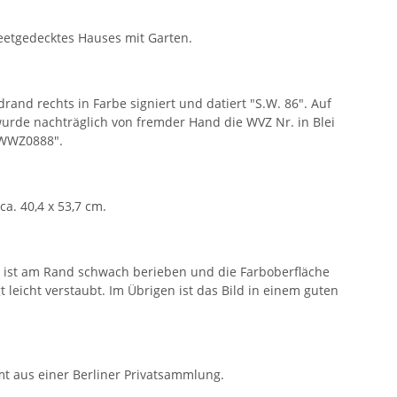
reetgedecktes Hauses mit Garten.
rand rechts in Farbe signiert und datiert "S.W. 86". Auf
wurde nachträglich von fremder Hand die WVZ Nr. in Blei
SWWZ0888".
ca. 40,4 x 53,7 cm.
g ist am Rand schwach berieben und die Farboberfläche
gt leicht verstaubt. Im Übrigen ist das Bild in einem guten
mt aus einer Berliner Privatsammlung.