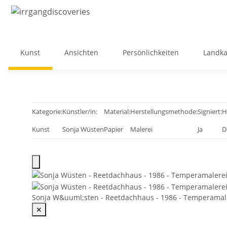
Kunst
Ansichten
Persönlichkeiten
Landka
Kategorie:
Künstler/in:
Material:
Herstellungsmethode:
Signiert:
H
Kunst
Sonja Wüsten
Papier
Malerei
Ja
D
Sonja W&uuml;sten - Reetdachhaus - 1986 - Temperamal
✕