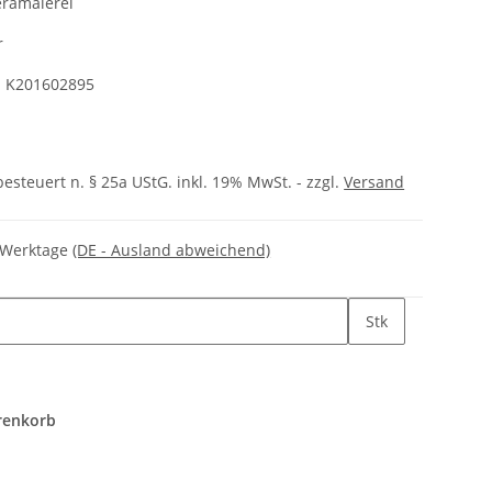
ramalerei
r
:
K201602895
besteuert n. § 25a UStG. inkl. 19% MwSt. - zzgl.
Versand
3 Werktage
(DE - Ausland abweichend)
Stk
renkorb