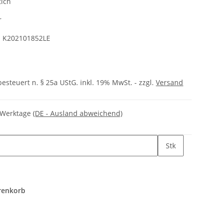
tich
r
:
K202101852LE
besteuert n. § 25a UStG. inkl. 19% MwSt. - zzgl.
Versand
3 Werktage
(DE - Ausland abweichend)
Stk
renkorb