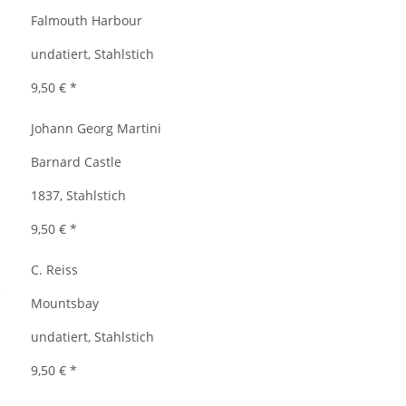
Falmouth Harbour
undatiert, Stahlstich
9,50 €
*
Johann Georg Martini
Barnard Castle
1837, Stahlstich
9,50 €
*
C. Reiss
Mountsbay
undatiert, Stahlstich
9,50 €
*