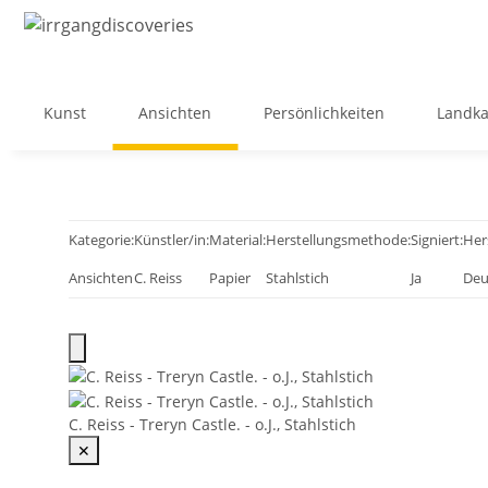
Kunst
Ansichten
Persönlichkeiten
Landka
Kategorie:
Künstler/in:
Material:
Herstellungsmethode:
Signiert:
Her
Ansichten
C. Reiss
Papier
Stahlstich
Ja
Deu
C. Reiss - Treryn Castle. - o.J., Stahlstich
✕