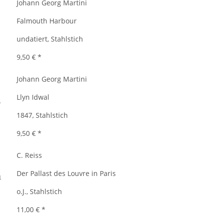
Johann Georg Martini
Falmouth Harbour
undatiert, Stahlstich
9,50 €
*
Johann Georg Martini
Llyn Idwal
1847, Stahlstich
9,50 €
*
C. Reiss
Der Pallast des Louvre in Paris
o.J., Stahlstich
11,00 €
*