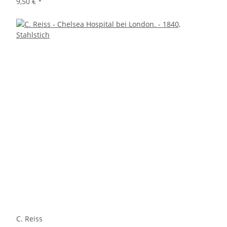
9,50 €
*
C. Reiss