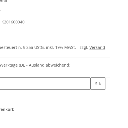
hnitt
r
:
K201600940
besteuert n. § 25a UStG. inkl. 19% MwSt. - zzgl.
Versand
3 Werktage
(DE - Ausland abweichend)
Stk
renkorb