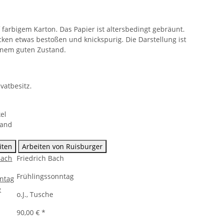
 farbigem Karton. Das Papier ist altersbedingt gebräunt.
ken etwas bestoßen und knickspurig. Die Darstellung ist
inem guten Zustand.
ivatbesitz.
r
el
sand
iten
Arbeiten von Ruisburger
Friedrich Bach
Frühlingssonntag
o.J., Tusche
90,00 €
*