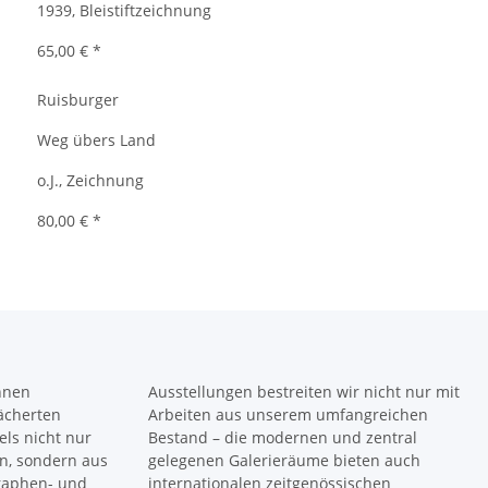
1939, Bleistiftzeichnung
65,00 €
*
Ruisburger
Weg übers Land
o.J., Zeichnung
80,00 €
*
önnen
Ausstellungen bestreiten wir nicht nur mit
fächerten
Arbeiten aus unserem umfangreichen
ls nicht nur
Bestand – die modernen und zentral
n, sondern aus
gelegenen Galerieräume bieten auch
raphen- und
internationalen zeitgenössischen