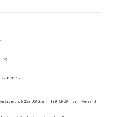
d
nung
r
:
K201701575
besteuert n. § 25a UStG. inkl. 19% MwSt. - zzgl.
Versand