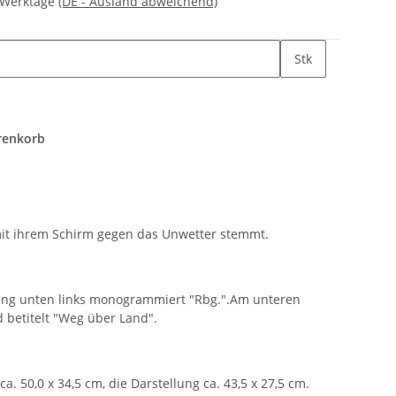
3 Werktage
(DE - Ausland abweichend)
Stk
renkorb
 mit ihrem Schirm gegen das Unwetter stemmt.
lung unten links monogrammiert "Rbg.".Am unteren
d betitelt "Weg über Land".
ca. 50,0 x 34,5 cm, die Darstellung ca. 43,5 x 27,5 cm.