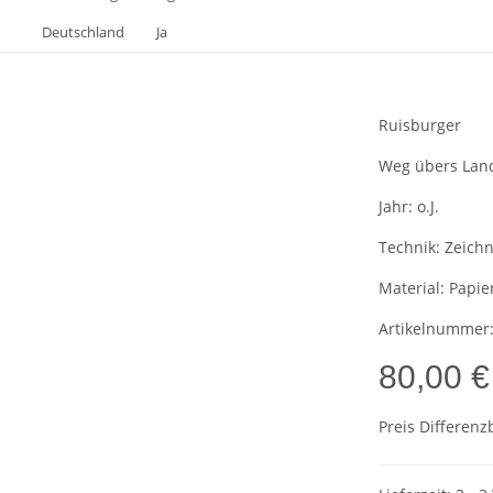
Deutschland
Ja
Ruisburger
Weg übers Lan
Jahr:
o.J.
Technik:
Zeich
Material:
Papie
Artikelnummer
80,00 €
Preis Differenz